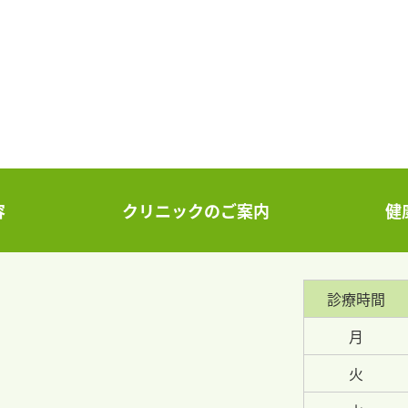
容
クリニックのご案内
健
診療時間
月
火