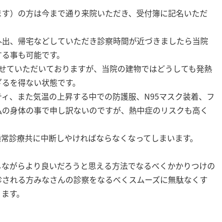
ます）の方は今まで通り来院いただき、受付簿に記名いただ
外出、帰宅などしていただき診察時間が近づきましたら当院
する事も可能です。
させていただいておりますが、当院の建物ではどうしても発熱
ざるを得ない状態です。
ィ、また気温の上昇する中での防護服、N95マスク装着、フ
私の身体の事で申し訳ないのですが、熱中症のリスクも高く
通常診療共に中断しやければならなくなってしまいます。
しながらより良いだろうと思える方法でなるべくかかりつけの
診される方みなさんの診察をなるべくスムーズに無駄なくす
ります。