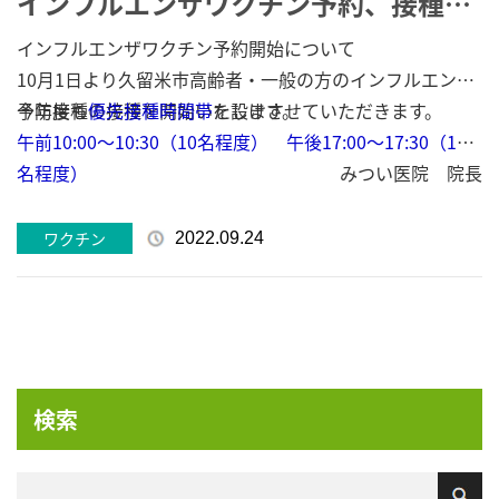
インフルエンザワクチン予約、接種の
お知らせ
インフルエンザワクチン予約開始について
10月1日より久留米市高齢者・一般の方のインフルエンザ
予防接種の接種を開始いたします。
今年度も
優先接種時間帯
を設けさせていただきます。
午前10:00～10:30（10名程度） 午後17:00～17:30（10
名程度）
みつい医院 院長
優先接種時間帯は
ワクチン接種のみ
の方とし、診察も同時
のご希望の方は通常通り順番をお取りいただきます様宜し
ワクチン
2022.09.24
くお願いします。
発熱外来の継続中の為、多少時間が前後することもありま
す。ご了承ください。
予約人数につきましては、
1日20名程度を上限
で考えてお
ります。
検索
又、ワクチン接種希望の方で上記優先接種時間内に来院困
難な方は受付順でお呼びいたしますのでお待ちいただくこ
とになります。