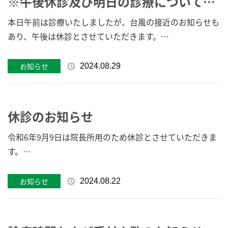
※午後休診及び明日の診療についての
お知らせ※
本日午前は診療いたしましたが、台風の接近のお知らせも
あり、午後は休診とさせていただきます。
また明日の診療は天候、台風の通過状況次第と考えており
ます。
お知らせ
2024.08.29
受付簿は明日は出しません。 危険も伴いますので順番取
りのために並ぶのはお控え下さい。
休診のお知らせ
また、受診をと考えられた場合は電話にて診療しているか
否かを確認のうえ気をつけて来院されて下さい。
令和6年9月9日は院長所用のため休診とさせていただきま
す。
みつい医院 光井敬
ご迷惑をおかけいたしますがお許しください。
お知らせ
2024.08.22
みつい医院 光井敬