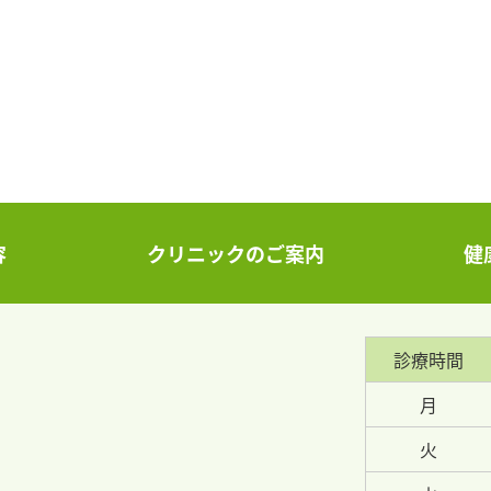
容
クリニックのご案内
健
診療時間
月
火